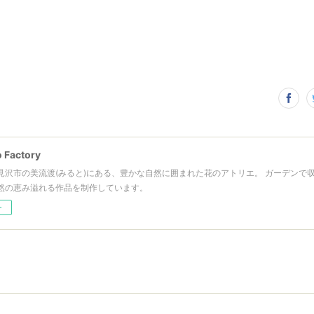
 Factory
見沢市の美流渡(みると)にある、豊かな自然に囲まれた花のアトリエ。 ガーデンで
然の恵み溢れる作品を制作しています。
ー