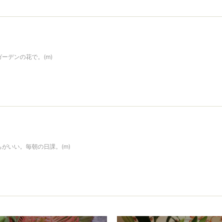
ーデンの花で。(m)
がいい。毎朝の日課。(m)