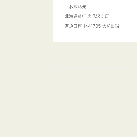
・お振込先
北海道銀行 岩見沢支店
普通口座 1441705 大和田誠