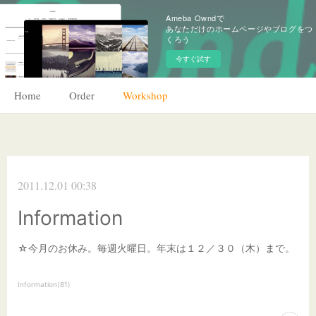
Ameba Owndで
あなただけのホームページやブログをつ
くろう
今すぐ試す
Home
Order
Workshop
2011.12.01 00:38
Information
☆今月のお休み。毎週火曜日。年末は１２／３０（木）まで。
Information
(
81
)