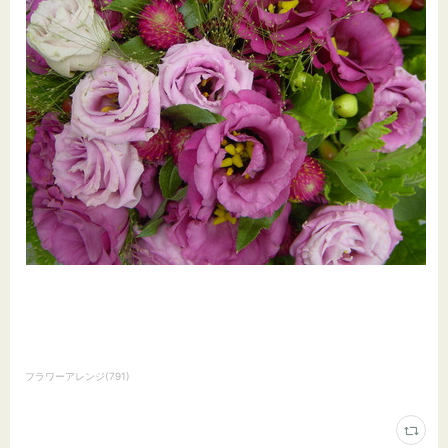
フラワーアレンジ
(
791
)