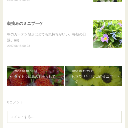
朝摘みのミニブーケ
朝のガーデン散歩はとても気持ちがいい。毎朝の日
課。(m)
2017.06.16 00:23
2008.09.18 01:42
2008.07.11 23:21
ケイトウに鳥の羽を入れて
ヒマワリとリンゴのミニブ
ーケ
0
コメント