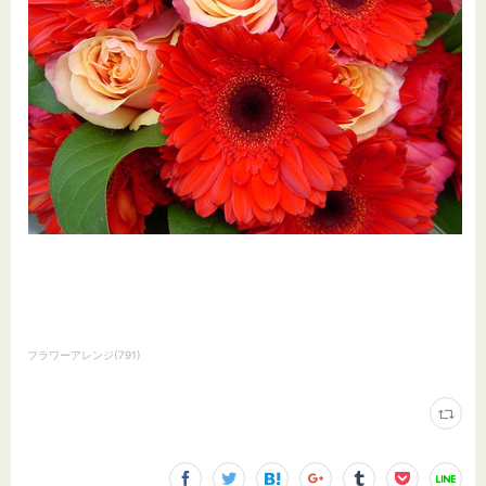
フラワーアレンジ
(
791
)