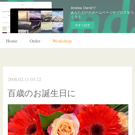
Ameba Owndで
あなただけのホームページやブログをつ
くろう
今すぐ試す
Home
Order
Workshop
2008.02.11 03:22
百歳のお誕生日に