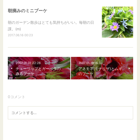
朝摘みのミニブーケ
朝のガーデン散歩はとても気持ちがいい。毎朝の日
課。(m)
2017.06.16 00:23
2007.01.31 22:26
2007.01.19 16:10
チューリップとガーベラの
アネモネ(モナリザ)とムギ
赤系ブーケ
のブーケ
0
コメント