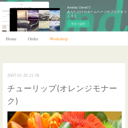
Ameba Owndで
あなただけのホームページやブログをつ
くろう
今すぐ試す
Home
Order
Workshop
2007.01.26 21:38
チューリップ(オレンジモナー
ク)