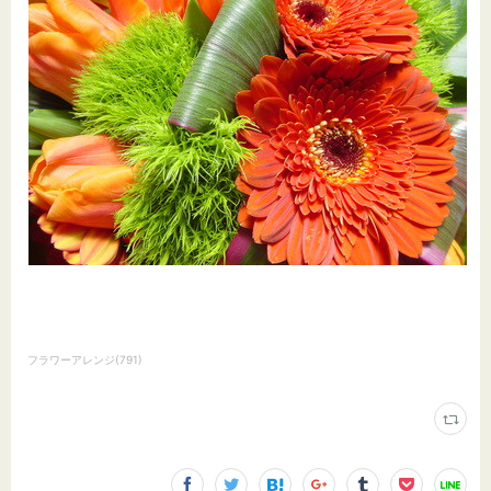
フラワーアレンジ
(
791
)