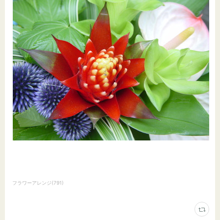
フラワーアレンジ
(
791
)