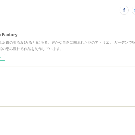
 Factory
見沢市の美流渡(みると)にある、豊かな自然に囲まれた花のアトリエ。 ガーデンで
然の恵み溢れる作品を制作しています。
ー