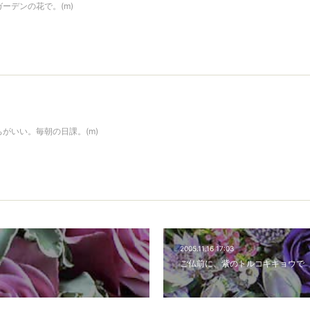
ーデンの花で。(m)
がいい。毎朝の日課。(m)
2005.11.16 17:03
）
ご仏前に、紫のトルコキキョウで