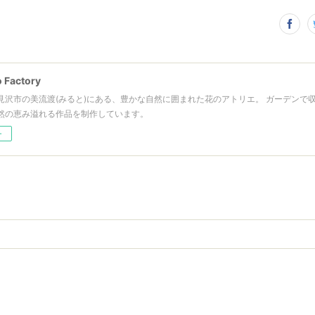
 Factory
見沢市の美流渡(みると)にある、豊かな自然に囲まれた花のアトリエ。 ガーデンで
然の恵み溢れる作品を制作しています。
ー