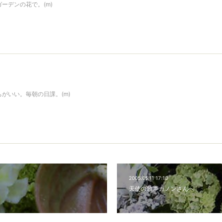
ーデンの花で。(m)
がいい。毎朝の日課。(m)
2005.05.11 17:10
天使の歌声カノンさんへ