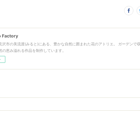
 Factory
見沢市の美流渡(みると)にある、豊かな自然に囲まれた花のアトリエ。 ガーデンで
然の恵み溢れる作品を制作しています。
ー